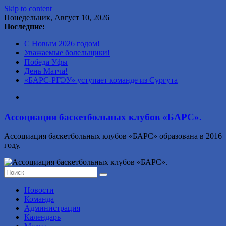
Skip to content
Понедельник, Август 10, 2026
Последние:
С Новым 2026 годом!
Уважаемые болельщики!
Победа Уфы
День Матча!
«БАРС-РГЭУ» уступает команде из Сургута
Ассоциация баскетбольных клубов «БАРС».
Ассоциация баскетбольных клубов «БАРС» образована в 2016
году.
Новости
Команда
Администрация
Календарь