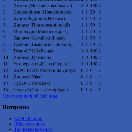
2
Химки (Московская область)
2
0
100
4
3
Новосибирск (Новосибирск)
1
1
50
3
4
Купол-Родники (Ижевск)
1
1
50
3
5
Динамо (Приморский край)
1
1
50
3
6
Металлург (Магнитогорск)
1
1
50
3
7
Барнаул (Алтайский край)
1
1
50
3
8
Тамбов (Тамбовская область)
1
1
50
3
9
Темп-СУМЗ (Ревда)
1
0
100
2
10
Динамо (Грозный)
1
0
100
2
11
Университет-Югра (Сургут)
1
0
100
2
12
БАРС-РГЭУ (Ростов-на-Дону)
0
2
0
2
13
Динамо (Уфа)
0
2
0
2
14
ЦСКА-2 (Москва)
0
2
0
2
15
Зенит-2 (Санкт-Петербург)
0
1
0
1
Просмотр полной таблицы
Интересно
БАРС-Юниор
Школьная лига
Талисман команды