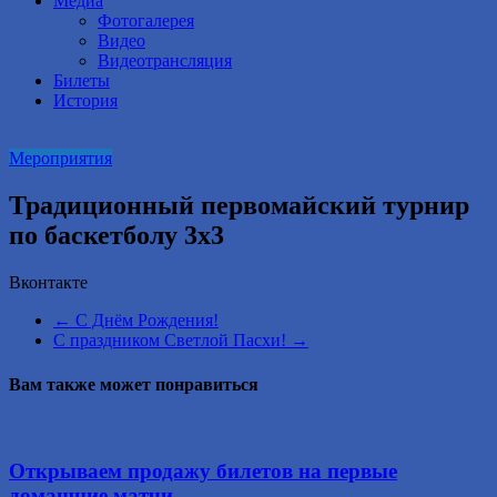
Медиа
Фотогалерея
Видео
Видеотрансляция
Билеты
История
Мероприятия
Традиционный первомайский турнир
по баскетболу 3х3
Вконтакте
←
С Днём Рождения!
С праздником Светлой Пасхи!
→
Вам также может понравиться
Открываем продажу билетов на первые
домашние матчи