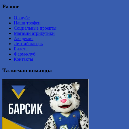
Разное
О клубе
Наши трофеи
Социальные проекты
Магазин атрибутики
Академия
Летний лагерь
Билеты
Фарм-клуб
Контакты
Талисман команды