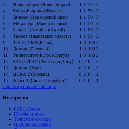
3
Новосибирск (Новосибирск)
1
1
50
3
4
Купол-Родники (Ижевск)
1
1
50
3
5
Динамо (Приморский край)
1
1
50
3
6
Металлург (Магнитогорск)
1
1
50
3
7
Барнаул (Алтайский край)
1
1
50
3
8
Тамбов (Тамбовская область)
1
1
50
3
9
Темп-СУМЗ (Ревда)
1
0
100
2
10
Динамо (Грозный)
1
0
100
2
11
Университет-Югра (Сургут)
1
0
100
2
12
БАРС-РГЭУ (Ростов-на-Дону)
0
2
0
2
13
Динамо (Уфа)
0
2
0
2
14
ЦСКА-2 (Москва)
0
2
0
2
15
Зенит-2 (Санкт-Петербург)
0
1
0
1
Просмотр полной таблицы
Интересно
БАРС-Юниор
Школьная лига
Талисман команды
Группа поддержки