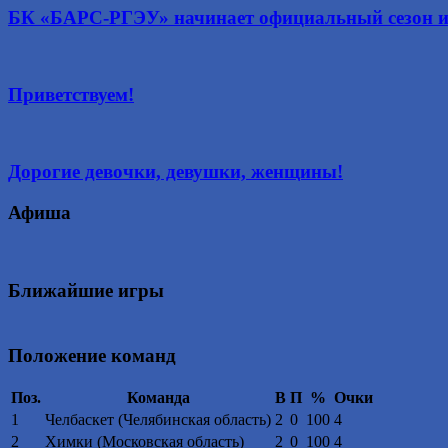
БК «БАРС-РГЭУ» начинает официальный сезон игр
Приветствуем!
Дорогие девочки, девушки, женщины!
Афиша
Ближайшие игры
Положение команд
Поз.
Команда
В
П
%
Очки
1
Челбаскет (Челябинская область)
2
0
100
4
2
Химки (Московская область)
2
0
100
4