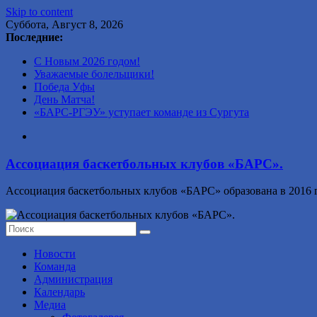
Skip to content
Суббота, Август 8, 2026
Последние:
С Новым 2026 годом!
Уважаемые болельщики!
Победа Уфы
День Матча!
«БАРС-РГЭУ» уступает команде из Сургута
Ассоциация баскетбольных клубов «БАРС».
Ассоциация баскетбольных клубов «БАРС» образована в 2016 г
Новости
Команда
Администрация
Календарь
Медиа