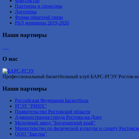
Фан-сектор
Партнеры и спонсоры
Логотипы
Форма обратной связи
РБЛ женщины 2019-2020
Наши партнеры
О нас
Профессиональный баскетбольный клуб БАРС-РГЭУ Ростов-на-Д
Наши партнеры
Российская Федерация Баскетбола
РГЭУ "РИНХ"
Правительство Ростовской области
Администрация города Ростова-на-Дону
Молочный завод "Богатырский край"
Министерство по физической культуре и спорту Ростовск
ООО "Быстра"