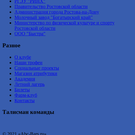
РГЭУ "РИНХ"
Правительство Ростовской области
Администрация города Ростова-на-Дону
Молочный завод "Богатырский край"
Министерство по физической культуре и спорту
Ростовской области
ООО "Быстра"
Разное
О клубе
Наши трофеи
Социальные проекты
Магазин атрибутики
Академия
Летний лагерь
Билеты
Фарм-клуб
Контакты
Талисман команды
© 2021 «Abc-Bars.ru».