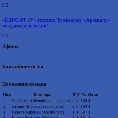
«БАРС-РГЭУ» уступил Тульскому «Арсеналу»,
но сдаться не готов!
Афиша
Ближайшие игры
Положение команд
Поз.
Команда
В
П
%
Очки
1
Челбаскет (Челябинская область)
2
0
100
4
2
Химки (Московская область)
2
0
100
4
3
Новосибирск (Новосибирск)
1
1
50
3
4
Купол-Родники (Ижевск)
1
1
50
3