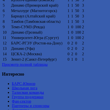
5
Динамо (Приморский край)
1
1
50
3
6
Металлург (Магнитогорск)
1
1
50
3
7
Барнаул (Алтайский край)
1
1
50
3
8
Тамбов (Тамбовская область)
1
1
50
3
9
Темп-СУМЗ (Ревда)
1
0
100
2
10
Динамо (Грозный)
1
0
100
2
11
Университет-Югра (Сургут)
1
0
100
2
12
БАРС-РГЭУ (Ростов-на-Дону)
0
2
0
2
13
Динамо (Уфа)
0
2
0
2
14
ЦСКА-2 (Москва)
0
2
0
2
15
Зенит-2 (Санкт-Петербург)
0
1
0
1
Просмотр полной таблицы
Интересно
БАРС-Юниор
Школьная лига
Талисман команды
Группа поддержки
Фан-сектор
Партнеры и спонсоры