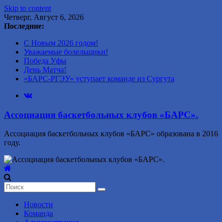
Skip to content
Четверг, Август 6, 2026
Последние:
С Новым 2026 годом!
Уважаемые болельщики!
Победа Уфы
День Матча!
«БАРС-РГЭУ» уступает команде из Сургута
Ассоциация баскетбольных клубов «БАРС».
Ассоциация баскетбольных клубов «БАРС» образована в 2016
году.
Новости
Команда