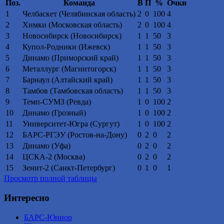
Поз.
Команда
В
П
%
Очки
1
Челбаскет (Челябинская область)
2
0
100
4
2
Химки (Московская область)
2
0
100
4
3
Новосибирск (Новосибирск)
1
1
50
3
4
Купол-Родники (Ижевск)
1
1
50
3
5
Динамо (Приморский край)
1
1
50
3
6
Металлург (Магнитогорск)
1
1
50
3
7
Барнаул (Алтайский край)
1
1
50
3
8
Тамбов (Тамбовская область)
1
1
50
3
9
Темп-СУМЗ (Ревда)
1
0
100
2
10
Динамо (Грозный)
1
0
100
2
11
Университет-Югра (Сургут)
1
0
100
2
12
БАРС-РГЭУ (Ростов-на-Дону)
0
2
0
2
13
Динамо (Уфа)
0
2
0
2
14
ЦСКА-2 (Москва)
0
2
0
2
15
Зенит-2 (Санкт-Петербург)
0
1
0
1
Просмотр полной таблицы
Интересно
БАРС-Юниор