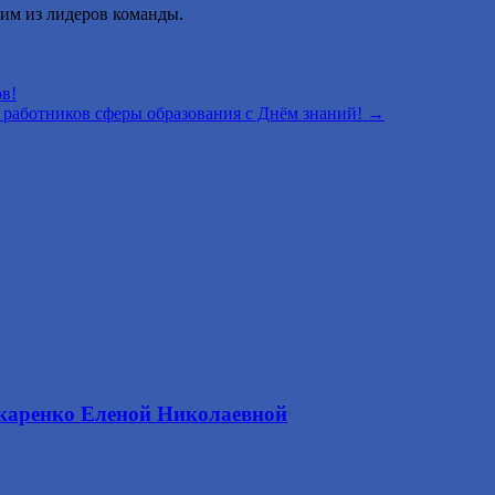
ним из лидеров команды.
в!
и работников сферы образования с Днём знаний!
→
каренко Еленой Николаевной