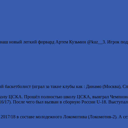
: наш новый легкий форвард Артем Кузьмин @kuz__3. Игрок под
й баскетболист (играл за такие клубы как : Динамо (Москва), С
ортшколу ЦСКА. Прошёл полностью школу ЦСКА, выиграл Чемпи
/17). После чего был вызван в сборную России U-18. Выступал 
 2017/18 в составе молодежного Локомотива (Локомотив-2). А се