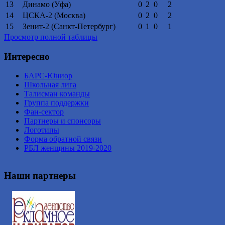
13
Динамо (Уфа)
0
2
0
2
14
ЦСКА-2 (Москва)
0
2
0
2
15
Зенит-2 (Санкт-Петербург)
0
1
0
1
Просмотр полной таблицы
Интересно
БАРС-Юниор
Школьная лига
Талисман команды
Группа поддержки
Фан-сектор
Партнеры и спонсоры
Логотипы
Форма обратной связи
РБЛ женщины 2019-2020
Наши партнеры