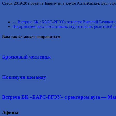
Сезон 2019/20 провёл в Барнауле, в клубе Алтайбаскет. Был од
←
В строю БК «БАРС-РГЭУ» остается Виталий Великано
Поздравляем всех школьников, студентов, их родителей 
Вам также может понравиться
Бросковый челлендж
Покинули команду
Встреча БК «БАРС-РГЭУ» с ректором вуза — Ма
Афиша