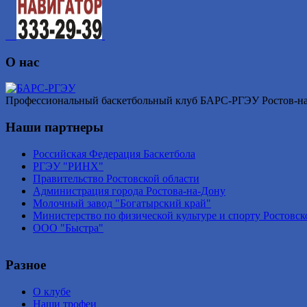
О нас
Профессиональный баскетбольный клуб БАРС-РГЭУ Ростов-на-Д
Наши партнеры
Российская Федерация Баскетбола
РГЭУ "РИНХ"
Правительство Ростовской области
Администрация города Ростова-на-Дону
Молочный завод "Богатырский край"
Министерство по физической культуре и спорту Ростовск
ООО "Быстра"
Разное
О клубе
Наши трофеи