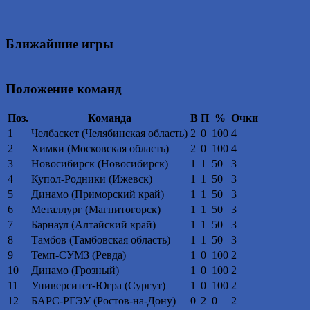
Ближайшие игры
Положение команд
Поз.
Команда
В
П
%
Очки
1
Челбаскет (Челябинская область)
2
0
100
4
2
Химки (Московская область)
2
0
100
4
3
Новосибирск (Новосибирск)
1
1
50
3
4
Купол-Родники (Ижевск)
1
1
50
3
5
Динамо (Приморский край)
1
1
50
3
6
Металлург (Магнитогорск)
1
1
50
3
7
Барнаул (Алтайский край)
1
1
50
3
8
Тамбов (Тамбовская область)
1
1
50
3
9
Темп-СУМЗ (Ревда)
1
0
100
2
10
Динамо (Грозный)
1
0
100
2
11
Университет-Югра (Сургут)
1
0
100
2
12
БАРС-РГЭУ (Ростов-на-Дону)
0
2
0
2