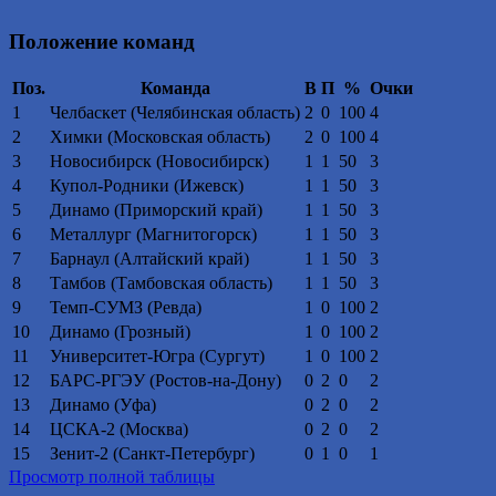
Положение команд
Поз.
Команда
В
П
%
Очки
1
Челбаскет (Челябинская область)
2
0
100
4
2
Химки (Московская область)
2
0
100
4
3
Новосибирск (Новосибирск)
1
1
50
3
4
Купол-Родники (Ижевск)
1
1
50
3
5
Динамо (Приморский край)
1
1
50
3
6
Металлург (Магнитогорск)
1
1
50
3
7
Барнаул (Алтайский край)
1
1
50
3
8
Тамбов (Тамбовская область)
1
1
50
3
9
Темп-СУМЗ (Ревда)
1
0
100
2
10
Динамо (Грозный)
1
0
100
2
11
Университет-Югра (Сургут)
1
0
100
2
12
БАРС-РГЭУ (Ростов-на-Дону)
0
2
0
2
13
Динамо (Уфа)
0
2
0
2
14
ЦСКА-2 (Москва)
0
2
0
2
15
Зенит-2 (Санкт-Петербург)
0
1
0
1
Просмотр полной таблицы