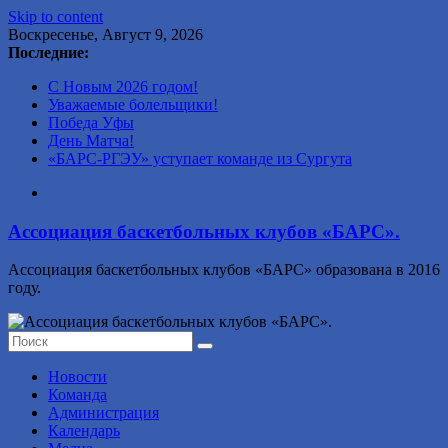
Skip to content
Воскресенье, Август 9, 2026
Последние:
С Новым 2026 годом!
Уважаемые болельщики!
Победа Уфы
День Матча!
«БАРС-РГЭУ» уступает команде из Сургута
Ассоциация баскетбольных клубов «БАРС».
Ассоциация баскетбольных клубов «БАРС» образована в 2016
году.
Новости
Команда
Администрация
Календарь