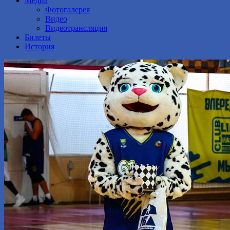
Медиа
Фотогалерея
Видео
Видеотрансляция
Билеты
История